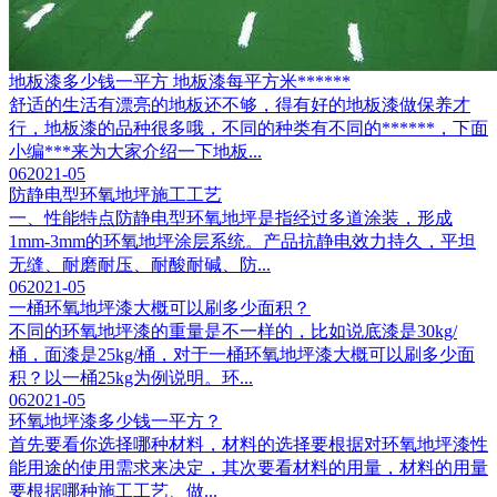
地板漆多少钱一平方 地板漆每平方米******
舒适的生活有漂亮的地板还不够，得有好的地板漆做保养才
行，地板漆的品种很多哦，不同的种类有不同的******，下面
小编***来为大家介绍一下地板...
06
2021-05
防静电型环氧地坪施工工艺
一、性能特点防静电型环氧地坪是指经过多道涂装，形成
1mm-3mm的环氧地坪涂层系统。产品抗静电效力持久，平坦
无缝、耐磨耐压、耐酸耐碱、防...
06
2021-05
一桶环氧地坪漆大概可以刷多少面积？
不同的环氧地坪漆的重量是不一样的，比如说底漆是30kg/
桶，面漆是25kg/桶，对于一桶环氧地坪漆大概可以刷多少面
积？以一桶25kg为例说明。环...
06
2021-05
环氧地坪漆多少钱一平方？
首先要看你选择哪种材料，材料的选择要根据对环氧地坪漆性
能用途的使用需求来决定，其次要看材料的用量，材料的用量
要根据哪种施工工艺、做...