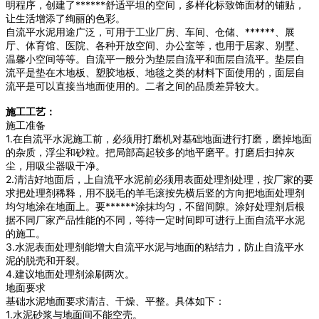
明程序，创建了******舒适平坦的空间，多样化标致饰面材的铺贴，
让生活增添了绚丽的色彩。
自流平水泥用途广泛，可用于工业厂房、车间、仓储、******、展
厅、体育馆、医院、各种开放空间、办公室等，也用于居家、别墅、
温馨小空间等等。自流平一般分为垫层自流平和面层自流平。垫层自
流平是垫在木地板、塑胶地板、地毯之类的材料下面使用的，面层自
流平是可以直接当地面使用的。二者之间的品质差异较大。
施工工艺：
施工准备
1.在自流平水泥施工前，必须用打磨机对基础地面进行打磨，磨掉地面
的杂质，浮尘和砂粒。把局部高起较多的地平磨平。打磨后扫掉灰
尘，用吸尘器吸干净。
2.清洁好地面后，上自流平水泥前必须用表面处理剂处理，按厂家的要
求把处理剂稀释，用不脱毛的羊毛滚按先横后竖的方向把地面处理剂
均匀地涂在地面上。要******涂抹均匀，不留间隙。涂好处理剂后根
据不同厂家产品性能的不同，等待一定时间即可进行上面自流平水泥
的施工。
3.水泥表面处理剂能增大自流平水泥与地面的粘结力，防止自流平水
泥的脱壳和开裂。
4.建议地面处理剂涂刷两次。
地面要求
基础水泥地面要求清洁、干燥、平整。具体如下：
1.水泥砂浆与地面间不能空壳。